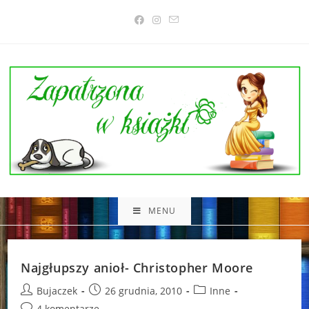
Skip
to
content
MENU
Najgłupszy anioł- Christopher Moore
Post
Post
Post
Bujaczek
26 grudnia, 2010
Inne
author:
published:
category:
Post
4 komentarze