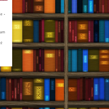
je
 wam
eż