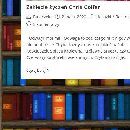
Zaklęcie życzeń Chris Colfer
Post
Post
Post
Bujaczek
2 maja, 2020
Książki
/
Recenz
author:
published:
category:
Post
5 komentarzy
comments:
- Odwagi, moi mili. Odwaga to coś, czego nikt nigdy
nie odbierze.* Chyba każdy z nas zna jakieś baśnie.
Kopciuszek, Śpiąca Królewna, Królewna Śnieżka czy t
Czerwony Kapturek i wiele innych. Czytano nam je…
Zaklęcie
Czytaj Dalej
Życzeń
Chris
Colfer