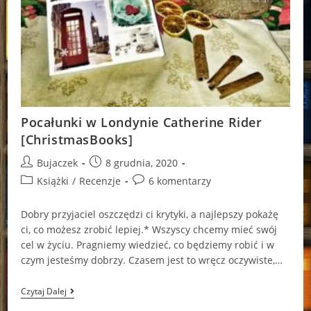
Pocałunki w Londynie Catherine Rider
[ChristmasBooks]
Post
Post
Bujaczek
8 grudnia, 2020
author:
published:
Post
Post
Książki
/
Recenzje
6 komentarzy
category:
comments:
Dobry przyjaciel oszczędzi ci krytyki, a najlepszy pokażę
ci, co możesz zrobić lepiej.* Wszyscy chcemy mieć swój
cel w życiu. Pragniemy wiedzieć, co będziemy robić i w
czym jesteśmy dobrzy. Czasem jest to wręcz oczywiste,…
Pocałunki
Czytaj Dalej
W