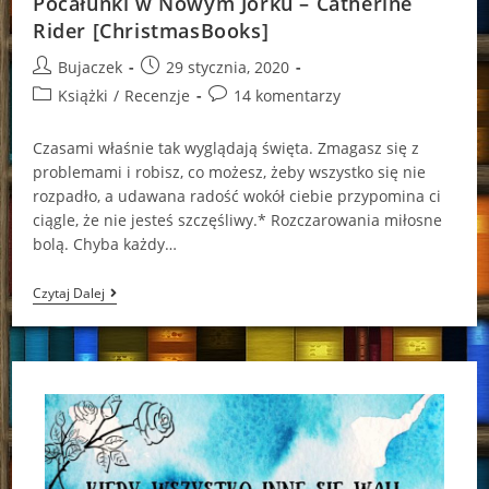
Pocałunki w Nowym Jorku – Catherine
Rider [ChristmasBooks]
Post
Post
Bujaczek
29 stycznia, 2020
author:
published:
Post
Post
Książki
/
Recenzje
14 komentarzy
category:
comments:
Czasami właśnie tak wyglądają święta. Zmagasz się z
problemami i robisz, co możesz, żeby wszystko się nie
rozpadło, a udawana radość wokół ciebie przypomina ci
ciągle, że nie jesteś szczęśliwy.* Rozczarowania miłosne
bolą. Chyba każdy…
Pocałunki
Czytaj Dalej
W
Nowym
Jorku
–
Catherine
Rider
[ChristmasBooks]