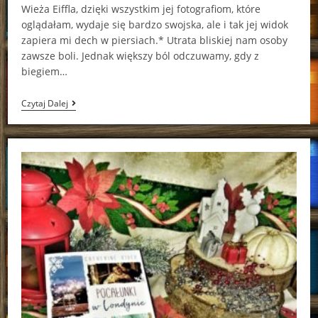
Wieża Eiffla, dzięki wszystkim jej fotografiom, które
oglądałam, wydaje się bardzo swojska, ale i tak jej widok
zapiera mi dech w piersiach.* Utrata bliskiej nam osoby
zawsze boli. Jednak większy ból odczuwamy, gdy z
biegiem…
Pocałunki
Czytaj Dalej
W
Paryżu
Catherine
Rider
[ChristmasBooks]