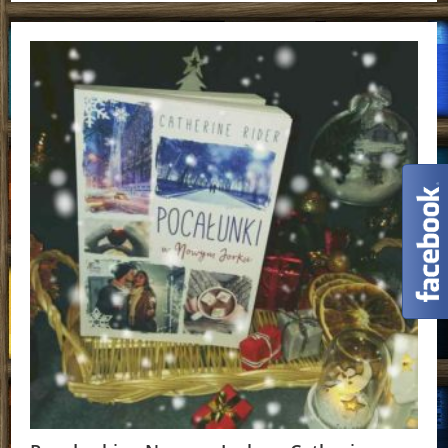
Londynie
Catherine
Rider
[ChristmasBooks]