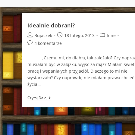
Idealnie dobrani?
Post
Post
Post
Bujaczek
18 lutego, 2013
Inne
author:
published:
category:
Post
4 komentarze
comments:
„Czemu mi, do diabła, tak zależało? Czy napra
musiałam być w zalążku, wyjść za mąż? Miałam świe
pracę i wspaniałych przyjaciół. Dlaczego to mi nie
wystarczało? Czy naprawdę nie miałam prawa chcieć
życia…
Idealnie
Czytaj Dalej
Dobrani?