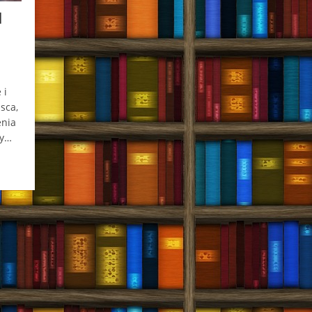
]
 i
sca,
enia
ty…