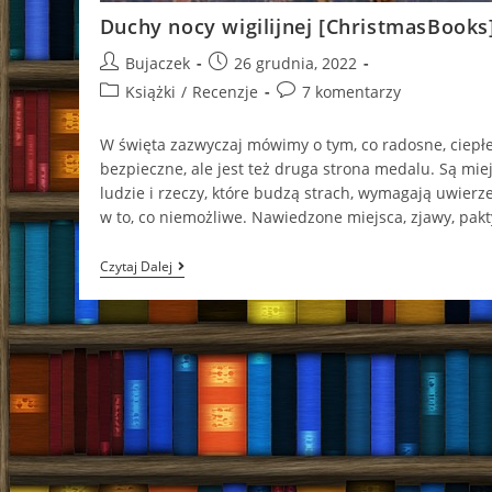
Duchy nocy wigilijnej [ChristmasBooks
Post
Post
Bujaczek
26 grudnia, 2022
author:
published:
Post
Post
Książki
/
Recenzje
7 komentarzy
category:
comments:
W święta zazwyczaj mówimy o tym, co radosne, ciepłe
bezpieczne, ale jest też druga strona medalu. Są miej
ludzie i rzeczy, które budzą strach, wymagają uwierz
w to, co niemożliwe. Nawiedzone miejsca, zjawy, pak
Duchy
Czytaj Dalej
Nocy
Wigilijnej
[ChristmasBooks]