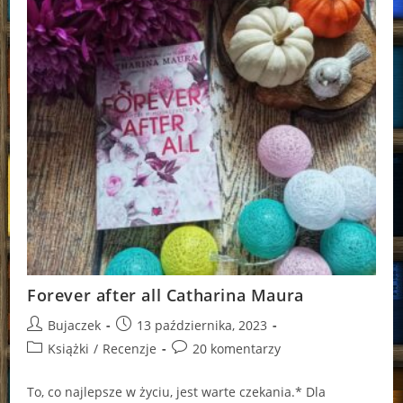
Forever after all Catharina Maura
Post
Post
Bujaczek
13 października, 2023
author:
published:
Post
Post
Książki
/
Recenzje
20 komentarzy
category:
comments:
To, co najlepsze w życiu, jest warte czekania.* Dla