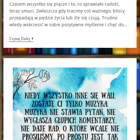
Czasem wszystko się plącze i to, co sprawiało radość,
teraz smuci. Zwłaszcza gdy tracimy coś ważnego, bliscy
przepadają w pędzie życia lub źle się czują. Trudno
wtedy wskrzesić w sobie pozytywne myślenie i chęć do…
Świąteczny
Czytaj Dalej
Kalendarz
Gabrysi
Anna
Włodarkiewicz
[ChristmasBooks]