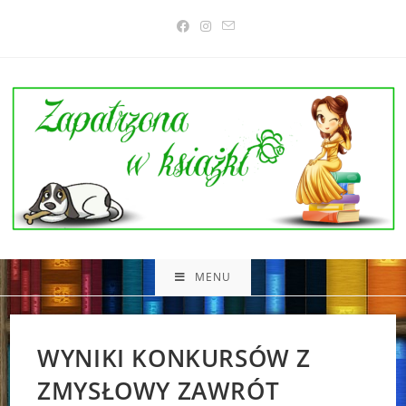
Skip
to
content
MENU
WYNIKI KONKURSÓW Z
ZMYSŁOWY ZAWRÓT