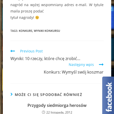
nagród na wyżej wspomniany adres e-mail. W tytule
maila proszę podać
tytuł nagrody!
TAGS:
KONKURS
,
WYNIKI KONKURSU
Read
Previous Post
more
Wyniki: 10 rzeczy, które chcę zrobić…
articles
Następny wpis
Konkurs: Wymyśl swój koszmar
MOŻE CI SIĘ SPODOBAĆ RÓWNIEŻ
Przygody siedmiorga herosów
22 listopada, 2012