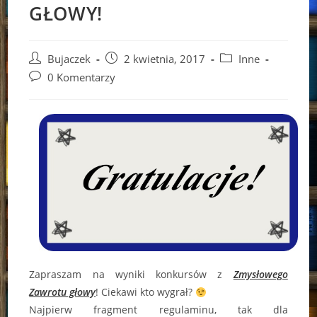
GŁOWY!
Post
Post
Post
Bujaczek
2 kwietnia, 2017
Inne
author:
published:
category:
Post
0 Komentarzy
comments:
Zapraszam na wyniki konkursów z
Zmysłowego
Zawrotu głowy
! Ciekawi kto wygrał?
Najpierw fragment regulaminu, tak dla