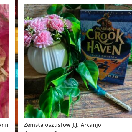
Score
Lynn
Zemsta oszustów J.J. Arcanjo