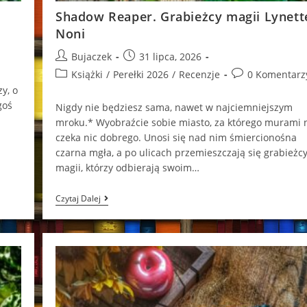
Shadow Reaper. Grabieżcy magii Lynett
Noni
Post
Post
Bujaczek
31 lipca, 2026
author:
published:
Post
Post
Książki
/
Perełki 2026
/
Recenzje
0 Komentarz
category:
comments:
y, o
goś
Nigdy nie będziesz sama, nawet w najciemniejszym
mroku.* Wyobraźcie sobie miasto, za którego murami 
czeka nic dobrego. Unosi się nad nim śmiercionośna
czarna mgła, a po ulicach przemieszczają się grabieżc
magii, którzy odbierają swoim…
Shadow
Czytaj Dalej
Reaper.
Grabieżcy
Magii
Lynette
Noni