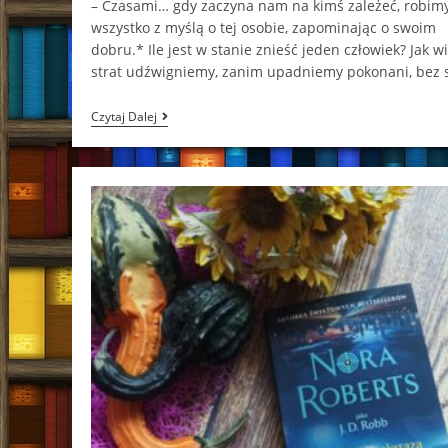
– Czasami… gdy zaczyna nam na kimś zależeć, robim
wszystko z myślą o tej osobie, zapominając o swoim
dobru.* Ile jest w stanie znieść jeden człowiek? Jak w
strat udźwigniemy, zanim upadniemy pokonani, bez 
Chcę
Czytaj Dalej
Żebyś
Wiedział
Muraszka
Aleksandra
Muraszka