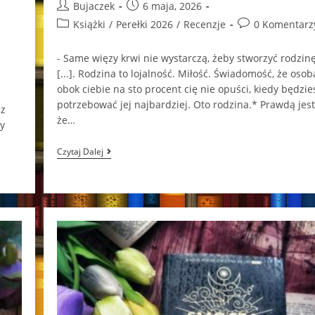
Post
Post
Bujaczek
6 maja, 2026
author:
published:
Post
Post
Książki
/
Perełki 2026
/
Recenzje
0 Komentarz
category:
comments:
- Same więzy krwi nie wystarczą, żeby stworzyć rodzin
[...]. Rodzina to lojalność. Miłość. Świadomość, że osob
obok ciebie na sto procent cię nie opuści, kiedy będzie
potrzebować jej najbardziej. Oto rodzina.* Prawdą jest
 z
że…
dy
Zemsta
Czytaj Dalej
Oszustów
J.J.
Arcanjo