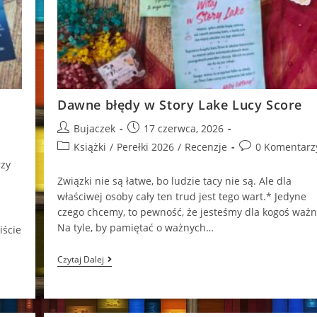
Dawne błędy w Story Lake Lucy Score
Post
Post
Bujaczek
17 czerwca, 2026
author:
published:
Post
Post
Książki
/
Perełki 2026
/
Recenzje
0 Komentarz
category:
comments:
zy
Związki nie są łatwe, bo ludzie tacy nie są. Ale dla
właściwej osoby cały ten trud jest tego wart.* Jedyne
czego chcemy, to pewność, że jesteśmy dla kogoś ważn
Na tyle, by pamiętać o ważnych…
iście
Dawne
Czytaj Dalej
Błędy
W
Story
Lake
Lucy