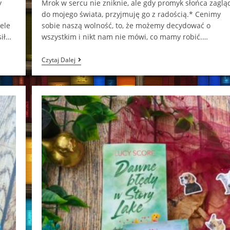
y
Mrok w sercu nie zniknie, ale gdy promyk słońca zaglą
do mojego świata, przyjmuję go z radością.* Cenimy
iele
sobie naszą wolność, to, że możemy decydować o
sił…
wszystkim i nikt nam nie mówi, co mamy robić.…
Opowieści
Czytaj Dalej
Z
Bagien.
Zatańcz
Ze
Mną
Magdalena
Kwiecień