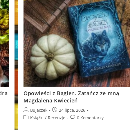
dra
Opowieści z Bagien. Zatańcz ze mną
Magdalena Kwiecień
Post
Post
Bujaczek
24 lipca, 2026
author:
published:
Post
Post
Książki
/
Recenzje
0 Komentarzy
category:
comments: