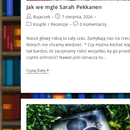
Jak we mgle Sarah Pekkanen
Post
Post
Bujaczek
7 sierpnia, 2026
author:
published:
Post
Post
Książki
/
Recenzje
0 Komentarzy
category:
comments:
Nasze głowy robią to cały czas. Zamykają nas na rzecz
których nie chcemy wiedzieć. * Czy można kochać ko
tak bardzo, że zaczynamy robić wszystko, by go przed
czymś ochronić? Nawet jeśli oznacza to…
Jak
Czytaj Dalej
We
Mgle
Sarah
Pekkanen