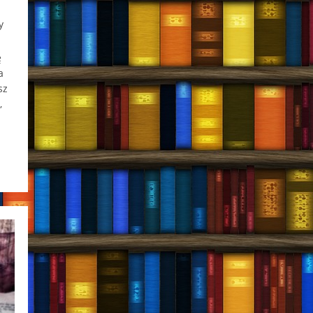
y
ę
a
sz
,