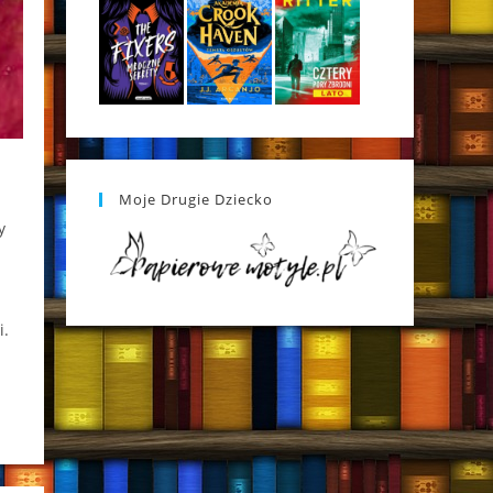
Moje Drugie Dziecko
y
i.