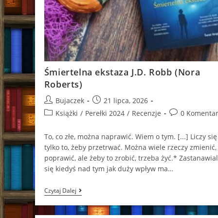
Śmiertelna ekstaza J.D. Robb (Nora
Roberts)
Post
Post
Bujaczek
21 lipca, 2026
author:
published:
Post
Post
Książki
/
Perełki 2024
/
Recenzje
0 Komentar
category:
comments:
To, co złe, można naprawić. Wiem o tym. [...] Liczy się
tylko to, żeby przetrwać. Można wiele rzeczy zmienić,
poprawić, ale żeby to zrobić, trzeba żyć.* Zastanawial
się kiedyś nad tym jak duży wpływ ma…
Śmiertelna
Czytaj Dalej
Ekstaza
J.D.
Robb