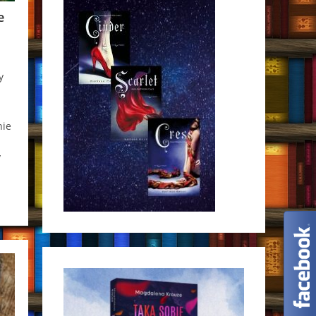
e
y
nie
y