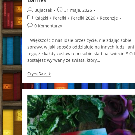
Barnes
Post
Post
Bujaczek
31 maja, 2026
author:
published:
Post
Książki
/
Perełki
/
Perełki 2026
/
Recenzje
category:
Post
0 Komentarzy
comments:
- Większość z nas idzie przez życie, nie zdając sobie
sprawy, w jaki sposób oddziałuje na innych ludzi, ani
tego, że każdy zostawia po sobie ślad na świecie.* G
zostajesz wyrwany ze świata, który…
The
Czytaj Dalej
Fixers.
Mroczne
Sekrety
Jennifer
Lynn
Barnes