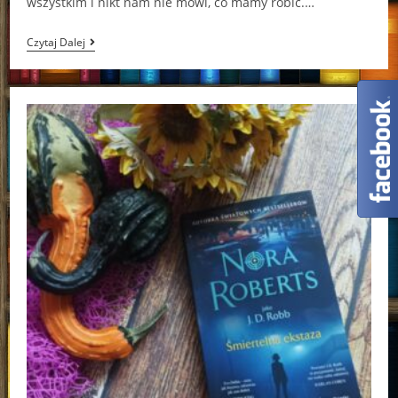
wszystkim i nikt nam nie mówi, co mamy robić.…
Opowieści
Czytaj Dalej
Z
Bagien.
Zatańcz
Ze
Mną
Magdalena
Kwiecień