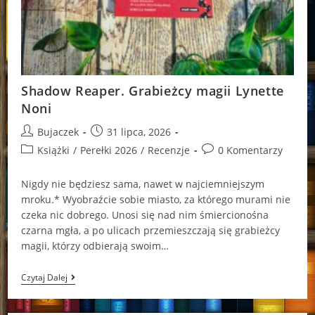
Shadow Reaper. Grabieżcy magii Lynette
Noni
Post
Post
Bujaczek
31 lipca, 2026
author:
published:
Post
Post
Książki
/
Perełki 2026
/
Recenzje
0 Komentarzy
category:
comments:
Nigdy nie będziesz sama, nawet w najciemniejszym
mroku.* Wyobraźcie sobie miasto, za którego murami nie
czeka nic dobrego. Unosi się nad nim śmiercionośna
czarna mgła, a po ulicach przemieszczają się grabieżcy
magii, którzy odbierają swoim…
Shadow
Czytaj Dalej
Reaper.
Grabieżcy
Magii