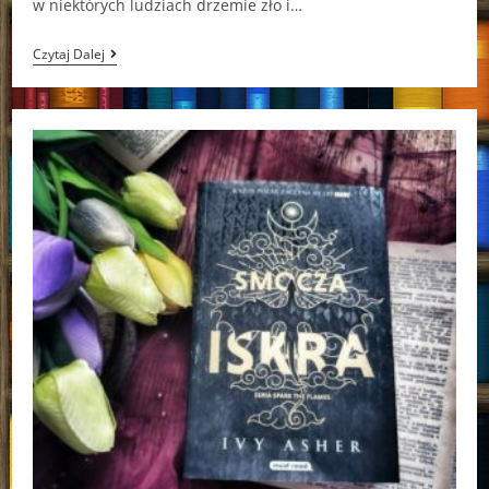
w niektórych ludziach drzemie zło i…
Lato
Czytaj Dalej
Michał
Ritter