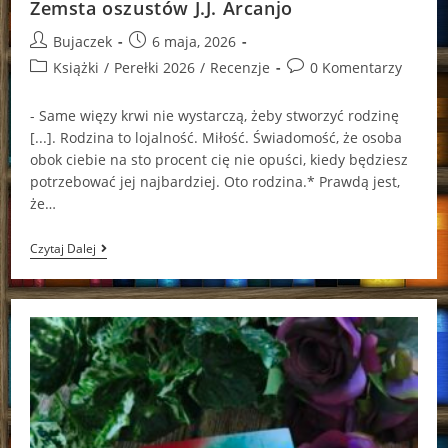
Zemsta oszustów J.J. Arcanjo
Post
Post
Bujaczek
6 maja, 2026
author:
published:
Post
Post
Książki
/
Perełki 2026
/
Recenzje
0 Komentarzy
category:
comments:
- Same więzy krwi nie wystarczą, żeby stworzyć rodzinę
[...]. Rodzina to lojalność. Miłość. Świadomość, że osoba
obok ciebie na sto procent cię nie opuści, kiedy będziesz
potrzebować jej najbardziej. Oto rodzina.* Prawdą jest,
że…
Zemsta
Czytaj Dalej
Oszustów
J.J.
Arcanjo