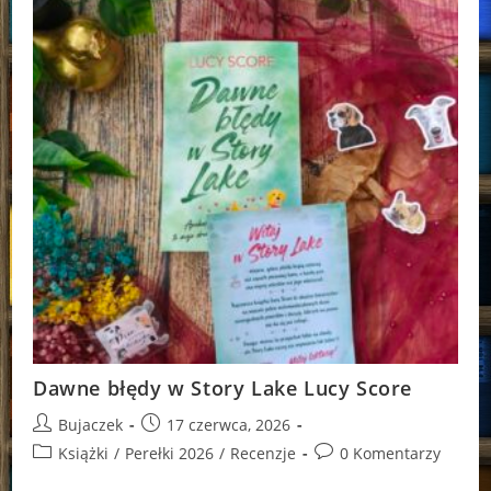
Dawne błędy w Story Lake Lucy Score
Post
Post
Bujaczek
17 czerwca, 2026
author:
published:
Post
Post
Książki
/
Perełki 2026
/
Recenzje
0 Komentarzy
category:
comments: