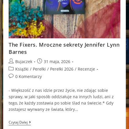
The Fixers. Mroczne sekrety Jennifer Lynn
Barnes
Post
Post
Bujaczek
31 maja, 2026
author:
published:
Post
Książki
/
Perełki
/
Perełki 2026
/
Recenzje
category:
Post
0 Komentarzy
comments:
- Większość z nas idzie przez życie, nie zdając sobie
sprawy, w jaki sposób oddziałuje na innych ludzi, ani z
tego, że każdy zostawia po sobie ślad na świecie.* Gdy
zostajesz wyrwany ze świata, który…
The
Czytaj Dalej
Fixers.