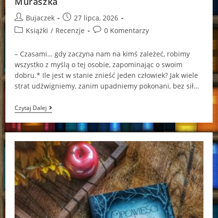
Muraszka
Post
Post
Bujaczek
27 lipca, 2026
author:
published:
Post
Post
Książki
/
Recenzje
0 Komentarzy
category:
comments:
– Czasami… gdy zaczyna nam na kimś zależeć, robimy
wszystko z myślą o tej osobie, zapominając o swoim
dobru.* Ile jest w stanie znieść jeden człowiek? Jak wiele
strat udźwigniemy, zanim upadniemy pokonani, bez sił…
Chcę
Czytaj Dalej
Żebyś
Wiedział
Muraszka
Aleksandra
Muraszka