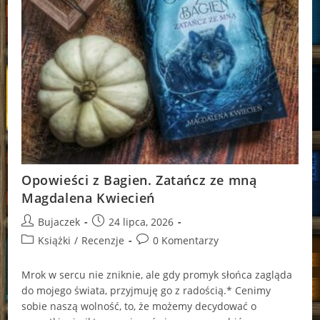
Opowieści z Bagien. Zatańcz ze mną
Magdalena Kwiecień
Post
Post
Bujaczek
24 lipca, 2026
author:
published:
Post
Post
Książki
/
Recenzje
0 Komentarzy
category:
comments:
Mrok w sercu nie zniknie, ale gdy promyk słońca zagląda
do mojego świata, przyjmuję go z radością.* Cenimy
sobie naszą wolność, to, że możemy decydować o