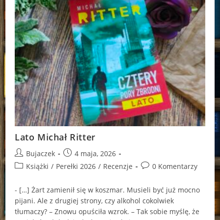
Lato Michał Ritter
Post
Post
Bujaczek
4 maja, 2026
author:
published:
Post
Post
Książki
/
Perełki 2026
/
Recenzje
0 Komentarzy
category:
comments:
- […] Żart zamienił się w koszmar. Musieli być już mocno
pijani. Ale z drugiej strony, czy alkohol cokolwiek
tłumaczy? – Znowu opuściła wzrok. – Tak sobie myślę, że