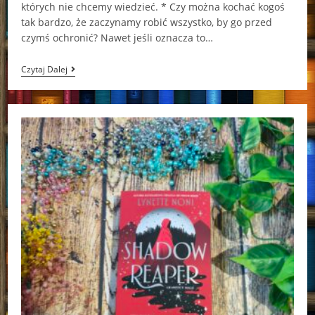
których nie chcemy wiedzieć. * Czy można kochać kogoś
tak bardzo, że zaczynamy robić wszystko, by go przed
czymś ochronić? Nawet jeśli oznacza to…
Jak
Czytaj Dalej
We
Mgle
Sarah
Pekkanen