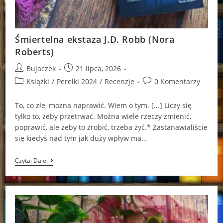
Śmiertelna ekstaza J.D. Robb (Nora
Roberts)
Post
Post
Bujaczek
21 lipca, 2026
author:
published:
Post
Post
Książki
/
Perełki 2024
/
Recenzje
0 Komentarzy
category:
comments:
To, co złe, można naprawić. Wiem o tym. [...] Liczy się
tylko to, żeby przetrwać. Można wiele rzeczy zmienić,
poprawić, ale żeby to zrobić, trzeba żyć.* Zastanawialiście
się kiedyś nad tym jak duży wpływ ma…
Śmiertelna
Czytaj Dalej
Ekstaza
J.D.
Robb
(Nora
Roberts)