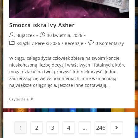
Smocza iskra Ivy Asher
Post
Post
Bujaczek
30 kwietnia, 2026
author:
published:
Post
Post
Książki
/
Perełki 2026
/
Recenzje
0 Komentarzy
category:
comments:
W ciągu całego życia człowiek zbiera na swoim koncie
nieskończoną liczbę decyzji właściwych i fatalnych, które
mogą działać na twoją korzyść lub niekorzyść. Jedne
zadręczają cię we wspomnieniach, inne wzmacniają
największe osiągnięcia, jeszcze inne zostawiają…
Smocza
Czytaj Dalej
Iskra
Ivy
Asher
1
2
3
4
…
246
Go to the 