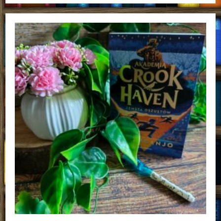
Mroczne
Sekrety
Jennifer
Lynn
Barnes