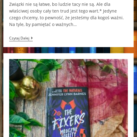
Związki nie są łatwe, bo ludzie tacy nie są. Ale dla
właściwej osoby cały ten trud jest tego wart.* Jedyne
czego chcemy, to pewność, że jesteśmy dla kogoś ważni.
Na tyle, by pamiętać o ważnych…
Dawne
Czytaj Dalej
Błędy
W
Story
Lake
Lucy
Score