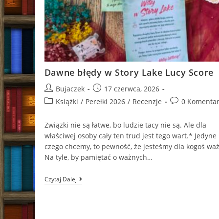
Dawne błędy w Story Lake Lucy Score
Post
Post
Bujaczek
17 czerwca, 2026
author:
published:
Post
Post
Książki
/
Perełki 2026
/
Recenzje
0 Komentar
category:
comments:
Związki nie są łatwe, bo ludzie tacy nie są. Ale dla
właściwej osoby cały ten trud jest tego wart.* Jedyne
czego chcemy, to pewność, że jesteśmy dla kogoś waż
Na tyle, by pamiętać o ważnych…
Dawne
Czytaj Dalej
Błędy
W
Story
Lake
Lucy