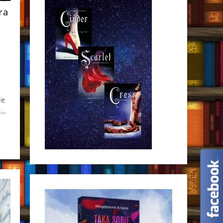
ra
le
ł…