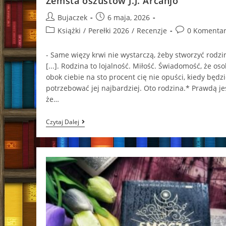
Zemsta oszustów J.J. Arcanjo
Post
Post
Bujaczek
6 maja, 2026
author:
published:
Post
Post
Książki
/
Perełki 2026
/
Recenzje
0 Komentar
category:
comments:
- Same więzy krwi nie wystarczą, żeby stworzyć rodzi
[...]. Rodzina to lojalność. Miłość. Świadomość, że os
obok ciebie na sto procent cię nie opuści, kiedy będz
potrzebować jej najbardziej. Oto rodzina.* Prawdą jes
że…
Zemsta
Czytaj Dalej
Oszustów
J.J.
Arcanjo