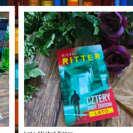
Mroczne
Sekrety
Jennifer
Lynn
Barnes