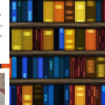
y
no
że