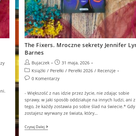
The Fixers. Mroczne sekrety Jennifer Ly
Barnes
Post
Post
Bujaczek
31 maja, 2026
zy
author:
published:
Post
Książki
/
Perełki
/
Perełki 2026
/
Recenzje
category:
Post
0 Komentarzy
comments:
ni.
- Większość z nas idzie przez życie, nie zdając sobie
sprawy, w jaki sposób oddziałuje na innych ludzi, ani z
tego, że każdy zostawia po sobie ślad na świecie.* Gdy
zostajesz wyrwany ze świata, który…
The
Czytaj Dalej
Fixers.